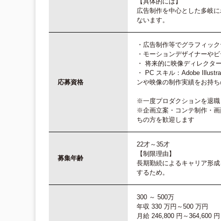
【具体的には】
広告制作を中心とした多岐に
ないます。
・広告制作等でグラフィック
・モーションデザイナーやビ
・ 将来的に映像ディレクタ
・ PC スキル：Adobe Illustrat
応募資格
ンや映像の制作実績をお持ち
※一度プロダクションを退職
※企画立案・コンテ制作・画
ちの方を歓迎します
22才～35才
【制限理由】
募集年齢
長期勤続によるキャリア形成
するため。
300 ～ 500万
年収 330 万円～500 万円
月給 246,800 円～364,600 円