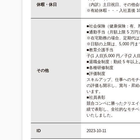
休暇・休日
（内訳）土日祝日、その他会
※有給休暇・・・入社直後 1
■社会保険（健康保険：有、
■通勤手当（月額上限 5 万円
※在宅勤務の場合、定期代は
※日額の上限は、5,000 
■教育介護手当
子(1 人目)5,000 円／子(2 
■退職金制度：勤続 5 年以上
■各種研修制度
その他
■評価制度
スキルアップ、仕事へのモチ
の評価も開示し、賞与・昇給
います。
■社員表彰
競合コンペに勝ったクリエイ
績で表彰し、全社的なモチベー
いたしました。
ID
2023-10-11