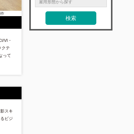
/VI・
ラクテ
なって
撮影スキ
あるビジ