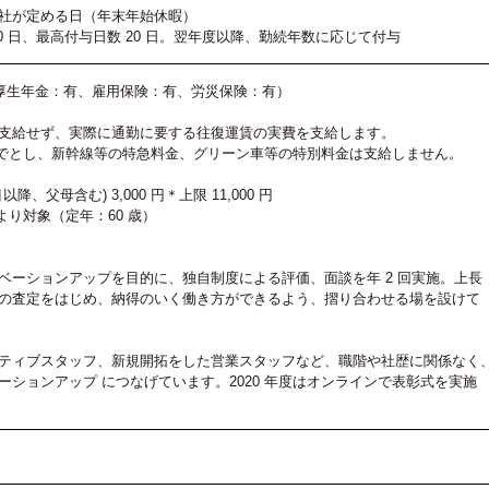
社が定める日（年末年始休暇）
0 日、最高付与日数 20 日。翌年度以降、勤続年数に応じて付与
厚生年金：有、雇用保険：有、労災保険：有）
）
支給せず、実際に通勤に要する往復運賃の実費を支給します。
円までとし、新幹線等の特急料金、グリーン車等の特別料金は支給しません。
人目以降、父母含む) 3,000 円＊上限 11,000 円
より対象（定年：60 歳）
ベーションアップを目的に、独自制度による評価、面談を年 2 回実施。上長
の査定をはじめ、納得のいく働き方ができるよう、摺り合わせる場を設けて
ティブスタッフ、新規開拓をした営業スタッフなど、職階や社歴に関係なく
ションアップ につなげています。2020 年度はオンラインで表彰式を実施