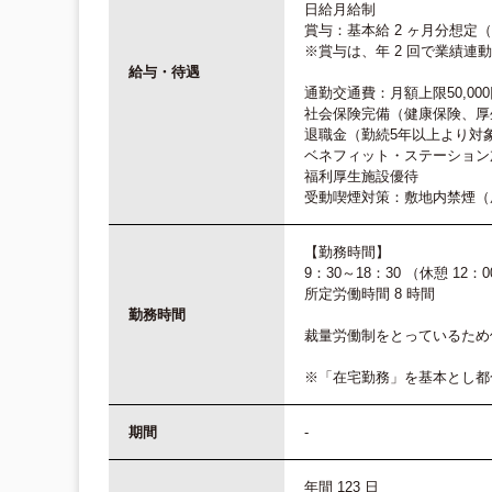
日給月給制
賞与：基本給 2 ヶ月分想定
※賞与は、年 2 回で業績連
給与・待遇
通勤交通費：月額上限50,000
社会保険完備（健康保険、厚
退職金（勤続5年以上より対
ベネフィット・ステーション
福利厚生施設優待
受動喫煙対策：敷地内禁煙（
【勤務時間】
9：30～18：30 （休憩 12：0
所定労働時間 8 時間
勤務時間
裁量労働制をとっているため
※「在宅勤務」を基本とし都
期間
-
年間 123 日